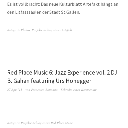
Es ist vollbracht: Das neue Kulturblatt Artefakt hängt an
den Litfasssäulen der Stadt St.Gallen.
Kategorie
Photos
,
Projekte
Schlagwörter
Artefakt
Red Place Music 6: Jazz Experience vol. 2 DJ
B. Gahan featuring Urs Honegger
27 Apr. ’15
von
Francesco Bonanno
Schreibe einen Kommentar
Kategorie
Projekte
Schlagwörter
Red Place Music