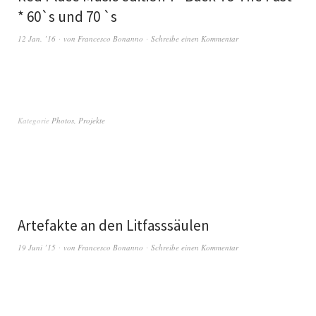
* 60`s und 70 `s
12 Jan. ’16
von
Francesco Bonanno
Schreibe einen Kommentar
Kategorie
Photos
,
Projekte
Artefakte an den Litfasssäulen
19 Juni ’15
von
Francesco Bonanno
Schreibe einen Kommentar