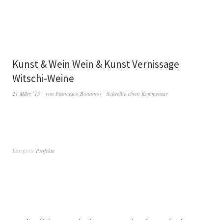
Kunst & Wein Wein & Kunst Vernissage
Witschi-Weine
21 März ’15
von
Francesco Bonanno
Schreibe einen Kommentar
Kategorie
Projekte