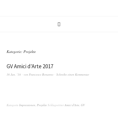
Kategorie:
Projekte
GV Amici d’Arte 2017
16 Jan. ’18
von
Francesco Bonanno
Schreibe einen Kommentar
Kategorie
Impressionen
,
Projekte
Schlagwörter
Amici d'Arte
,
GV