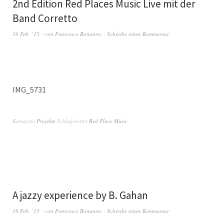
2nd Edition Red Places Music Live mit der
Band Corretto
16 Feb. ’15
von
Francesco Bonanno
Schreibe einen Kommentar
IMG_5731
Kategorie
Projekte
Schlagwörter
Red Place Music
A jazzy experience by B. Gahan
16 Feb. ’15
von
Francesco Bonanno
Schreibe einen Kommentar