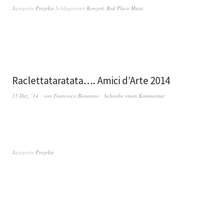
Kategorie
Projekte
Schlagwörter
Konzert
,
Red Place Music
Raclettataratata…. Amici d’Arte 2014
15 Dez. ’14
von
Francesco Bonanno
Schreibe einen Kommentar
Kategorie
Projekte