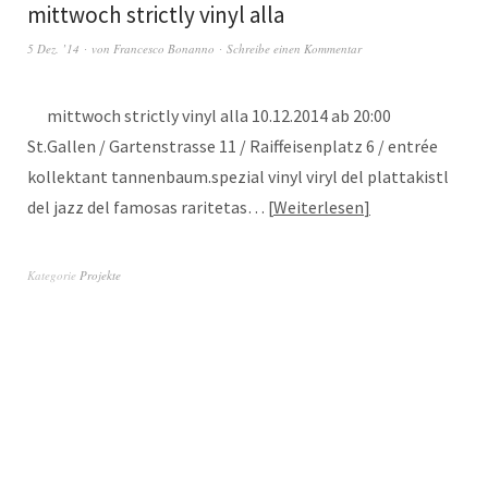
mittwoch strictly vinyl alla
5 Dez. ’14
von
Francesco Bonanno
Schreibe einen Kommentar
mittwoch strictly vinyl alla 10.12.2014 ab 20:00
St.Gallen / Gartenstrasse 11 / Raiffeisenplatz 6 / entrée
kollektant tannenbaum.spezial vinyl viryl del plattakistl
del jazz del famosas raritetas…
Weiterlesen
Kategorie
Projekte