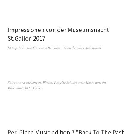
Impressionen von der Museumsnacht
St.Gallen 2017
10 Sep. ’17
von
Francesco Bonanno
Schreibe einen Kommentar
Kategorie
Ausstellungen
,
Photos
,
Projekte
Schlagwörter
Museumsnacht
,
Museumsnacht St. Gallen
Red Place Music edition 7 *Back To The Past