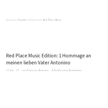
Kategorie
Projekte
Schlagwörter
Red Place Music
Red Place Music Edition: 1 Hommage an
meinen lieben Vater Antonino
15 Jan. ’15
von
Francesco Bonanno
Schreibe einen Kommentar