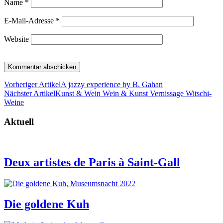
Name
*
E-Mail-Adresse
*
Website
Vorheriger Artikel
A jazzy experience by B. Gahan
Nächster Artikel
Kunst & Wein Wein & Kunst Vernissage Witschi-
Weine
Aktuell
Deux artistes de Paris à Saint-Gall
Die goldene Kuh