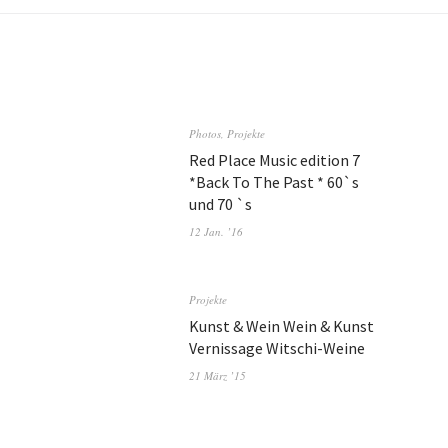
Photos
,
Projekte
Red Place Music edition 7
*Back To The Past * 60`s
und 70 `s
12 Jan. ’16
Projekte
Kunst & Wein Wein & Kunst
Vernissage Witschi-Weine
21 März ’15