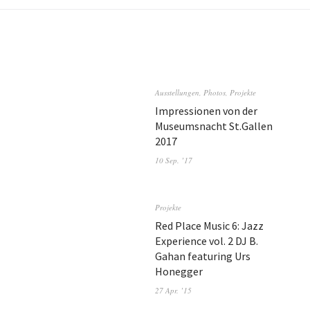
Ausstellungen
,
Photos
,
Projekte
Impressionen von der
Museumsnacht St.Gallen
2017
10 Sep. ’17
Projekte
Red Place Music 6: Jazz
Experience vol. 2 DJ B.
Gahan featuring Urs
Honegger
27 Apr. ’15