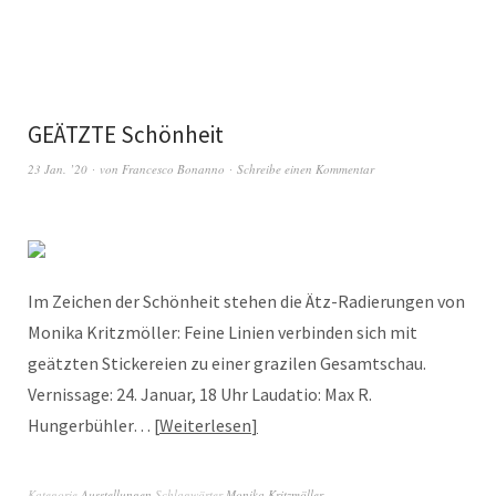
GEÄTZTE Schönheit
23 Jan. ’20
von
Francesco Bonanno
Schreibe einen Kommentar
Im Zeichen der Schönheit stehen die Ätz-Radierungen von
Monika Kritzmöller: Feine Linien verbinden sich mit
geätzten Stickereien zu einer grazilen Gesamtschau.
Vernissage: 24. Januar, 18 Uhr Laudatio: Max R.
Hungerbühler…
Weiterlesen
Kategorie
Ausstellungen
Schlagwörter
Monika Kritzmöller