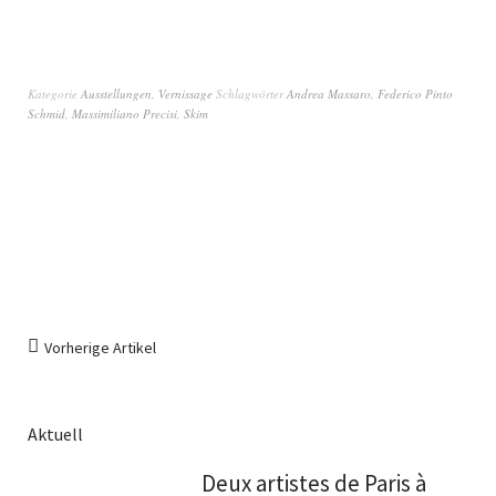
Kategorie
Ausstellungen
,
Vernissage
Schlagwörter
Andrea Massaro
,
Federico Pinto
Schmid
,
Massimiliano Precisi
,
Skim
Vorherige Artikel
Aktuell
Deux artistes de Paris à