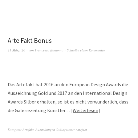
Arte Fakt Bonus
21 März ’20
von
Francesco Bonanno
Schreibe einen Kommentar
Das Artefakt hat 2016 an den European Design Awards die
Auszeichnung Gold und 2017 an den International Design
Awards Silber erhalten, so ist es nicht verwunderlich, dass
die Galeriezeitung Künstler…
Weiterlesen
Kategorie
Artefakt
,
Ausstellungen
Schlagwörter
Artefakt