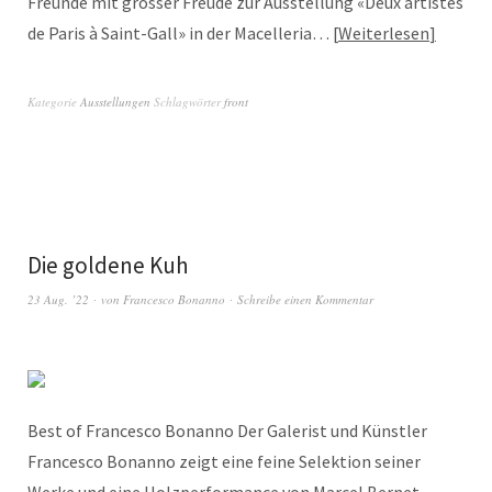
Freunde mit grosser Freude zur Ausstellung «Deux artistes
de Paris à Saint-Gall» in der Macelleria…
Weiterlesen
Kategorie
Ausstellungen
Schlagwörter
front
Die goldene Kuh
23 Aug. ’22
von
Francesco Bonanno
Schreibe einen Kommentar
Best of Francesco Bonanno Der Galerist und Künstler
Francesco Bonanno zeigt eine feine Selektion seiner