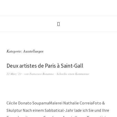
Kategorie:
Ausstellungen
Deux artistes de Paris à Saint-Gall
22 März ’23
von
Francesco Bonanno
Schreibe einen Kommentar
Cécile Donato SoupamaMalerei Nathalie CorreiaFoto &
Skulptur Nach einem Sabbatical-Jahr lade ich Sie und Ihre