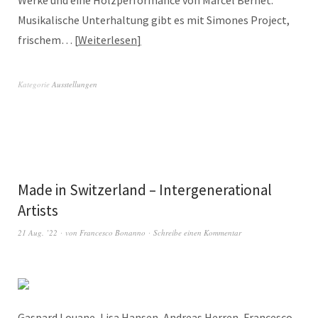
Werke und eine Holzperformance von Marcel Bernet.
Musikalische Unterhaltung gibt es mit Simones Project,
frischem…
Weiterlesen
Kategorie
Ausstellungen
Made in Switzerland – Intergenerational
Artists
21 Aug. ’22
von
Francesco Bonanno
Schreibe einen Kommentar
Gaspard Louane, Lisa Hansen, Andreas Herren, Francesco