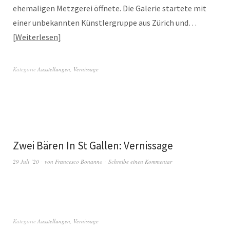
ehemaligen Metzgerei öffnete. Die Galerie startete mit
einer unbekannten Künstlergruppe aus Zürich und…
Weiterlesen
Kategorie
Ausstellungen
,
Vernissage
Zwei Bären In St Gallen: Vernissage
29 Juli ’20
von
Francesco Bonanno
Schreibe einen Kommentar
Kategorie
Ausstellungen
,
Vernissage