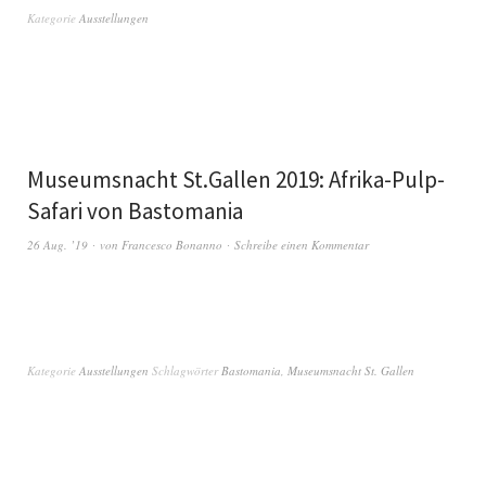
Kategorie
Ausstellungen
Museumsnacht St.Gallen 2019: Afrika-Pulp-
Safari von Bastomania
26 Aug. ’19
von
Francesco Bonanno
Schreibe einen Kommentar
Kategorie
Ausstellungen
Schlagwörter
Bastomania
,
Museumsnacht St. Gallen