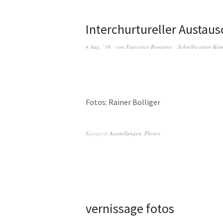
Interchurtureller Austaus
4 Aug. ’16
von
Francesco Bonanno
Schreibe einen Ko
Fotos: Rainer Bolliger
Kategorie
Ausstellungen
,
Photos
vernissage fotos