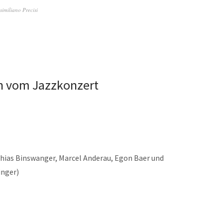
imiliano Precisi
n vom Jazzkonzert
ias Binswanger, Marcel Anderau, Egon Baer und
inger)