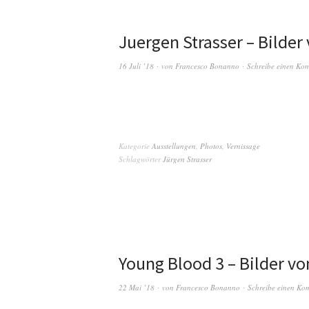
Juergen Strasser – Bilder
16 Juli ’18
von
Francesco Bonanno
Schreibe einen Ko
Kategorie
Ausstellungen
,
Photos
,
Vernissage
Schlagwörter
Jürgen Strasser
Young Blood 3 – Bilder vo
22 Mai ’18
von
Francesco Bonanno
Schreibe einen Ko