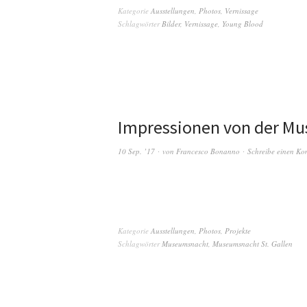
Kategorie
Ausstellungen
,
Photos
,
Vernissage
Schlagwörter
Bilder
,
Vernissage
,
Young Blood
Impressionen von der Mu
10 Sep. ’17
von
Francesco Bonanno
Schreibe einen K
Kategorie
Ausstellungen
,
Photos
,
Projekte
Schlagwörter
Museumsnacht
,
Museumsnacht St. Gallen