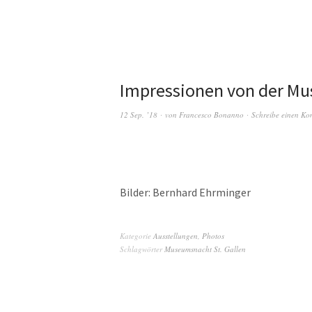
Impressionen von der Mu
12 Sep. ’18
von
Francesco Bonanno
Schreibe einen K
Bilder: Bernhard Ehrminger
Kategorie
Ausstellungen
,
Photos
Schlagwörter
Museumsnacht St. Gallen