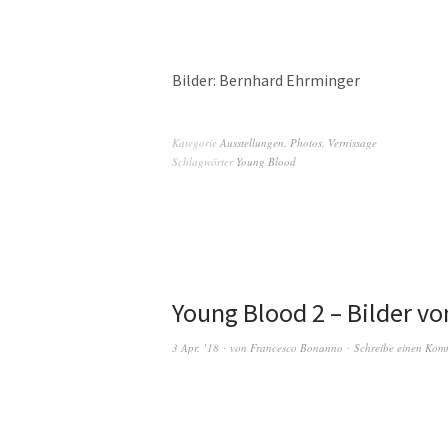
Bilder: Bernhard Ehrminger
Kategorie
Ausstellungen
,
Photos
,
Vernissage
Schlagwörter
Young Blood
Young Blood 2 – Bilder vo
3 Apr. ’18
von
Francesco Bonanno
Schreibe einen Kom