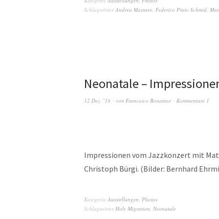
Kategorie
Ausstellungen
,
Photos
Schlagwörter
Andrea Massaro
,
Federico Pinto Schmid
,
Mass
Neonatale – Impressione
12 Dez. ’18
von
Francesco Bonanno
Kommentare 1
Impressionen vom Jazzkonzert mit Math
Christoph Bürgi. (Bilder: Bernhard Ehrm
Kategorie
Ausstellungen
,
Photos
Schlagwörter
Holy Migration
,
Neonatale