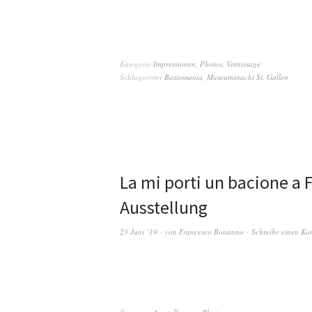
Kategorie
Impressionen
,
Photos
,
Vernissage
Schlagwörter
Bastomania
,
Museumsnacht St. Gallen
La mi porti un bacione a 
Ausstellung
23 Juni ’19
von
Francesco Bonanno
Schreibe einen K