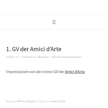
1. GV der Amici d’Arte
15 Juni ’11
von
Francesco Bonanno
Schreibe einen Kommentar
Impressionen von der ersten GV der
Amici d’Arte
Kategorie
Photos
,
Projekte
Schlagwörter
Amici d'Arte