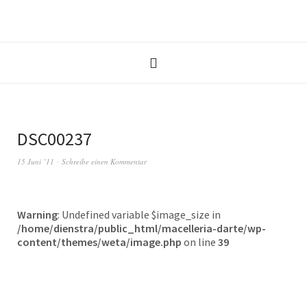
DSC00237
15 Juni ’11
Schreibe einen Kommentar
Warning
: Undefined variable $image_size in
/home/dienstra/public_html/macelleria-darte/wp-
content/themes/weta/image.php
on line
39