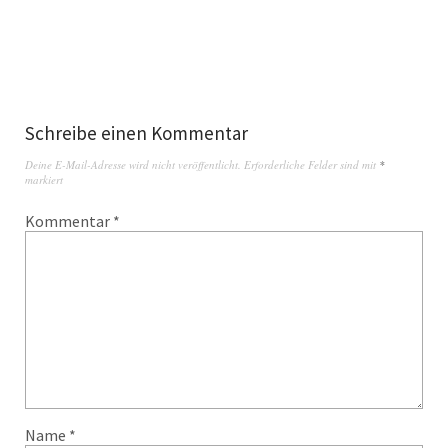
Schreibe einen Kommentar
Deine E-Mail-Adresse wird nicht veröffentlicht.
Erforderliche Felder sind mit
*
markiert
Kommentar
*
Name
*