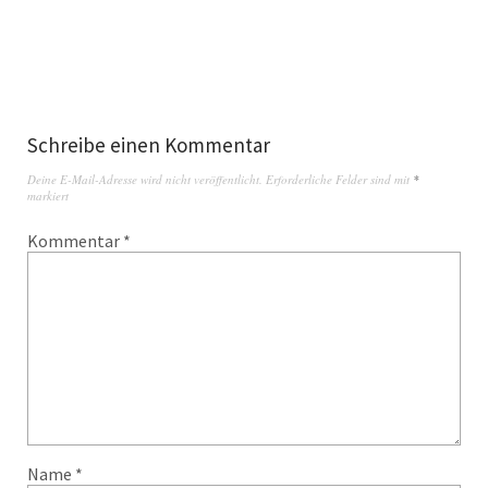
Schreibe einen Kommentar
Deine E-Mail-Adresse wird nicht veröffentlicht.
Erforderliche Felder sind mit
*
markiert
Kommentar
*
Name
*