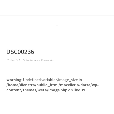
DSC00236
15 Juni ’11
Schreibe einen Kommentar
Warning
: Undefined variable $image_size in
/home/dienstra/public_html/macelleria-darte/wp-
content/themes/weta/image.php
on line
39