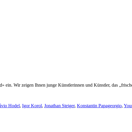
d» ein. Wir zeigen Ihnen junge Künstlerinnen und Künstler, das „frisch
ávio Hodel
,
Igor Korol
,
Jonathan Steiger
,
Konstantin Papageorgio
,
You