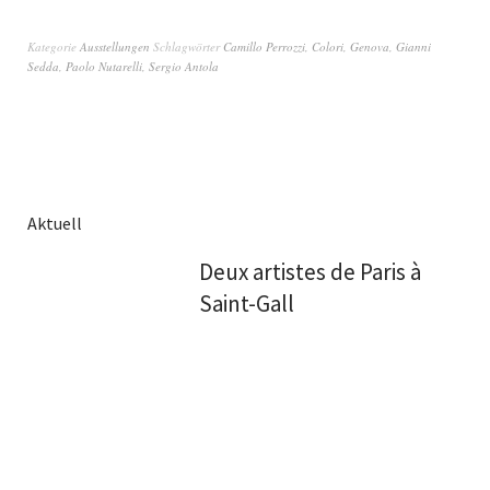
Kategorie
Ausstellungen
Schlagwörter
Camillo Perrozzi
,
Colori
,
Genova
,
Gianni
Sedda
,
Paolo Nutarelli
,
Sergio Antola
Aktuell
Deux artistes de Paris à
Saint-Gall