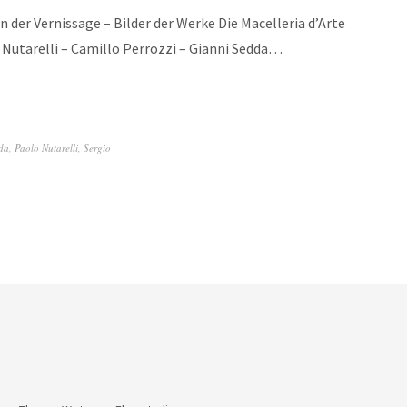
 der Vernissage – Bilder der Werke Die Macelleria d’Arte
o Nutarelli – Camillo Perrozzi – Gianni Sedda…
da
,
Paolo Nutarelli
,
Sergio