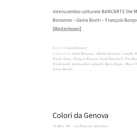
interscambio culturale BANCARTE Die Ma
Bonanno – Giulia Bonti – François Bonjo
Weiterlesen
Kategorie
Ausstellungen
Schlagwörter
Adele Bonanno
,
Alfredo Zamorica
,
Camillo P
Fausto Tisato
,
François Bonjour
,
Frank Raasbach
,
Fritz Ba
Friedenwald
,
interscambio culturale
,
Karin Krajnc
,
Marcel 
Tobias Bucher
Colori da Genova
31 März ’06
von
Francesco Bonanno