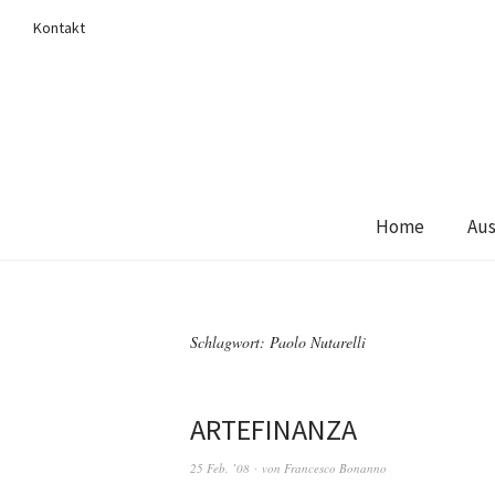
Kontakt
Home
Aus
Schlagwort:
Paolo Nutarelli
ARTEFINANZA
25 Feb. ’08
von
Francesco Bonanno