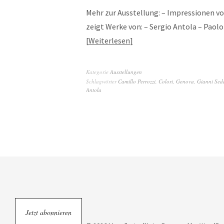
Mehr zur Ausstellung: – Impressionen von
zeigt Werke von: – Sergio Antola – Paol
Weiterlesen
Kategorie
Ausstellungen
Schlagwörter
Camillo Perrozzi
,
Colori
,
Genova
,
Gianni Sed
Antola
Jetzt abonnieren