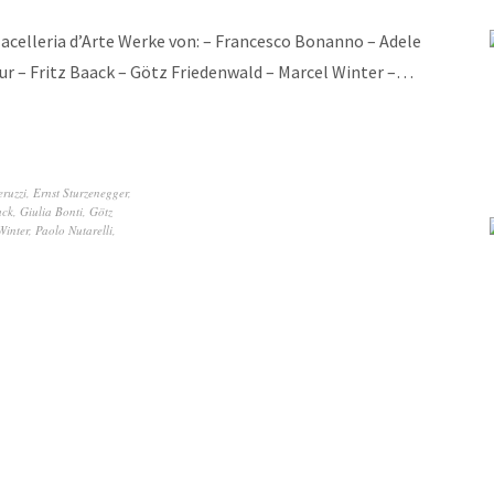
celleria d’Arte Werke von: – Francesco Bonanno – Adele
ur – Fritz Baack – Götz Friedenwald – Marcel Winter –…
eruzzi
,
Ernst Sturzenegger
,
ack
,
Giulia Bonti
,
Götz
Winter
,
Paolo Nutarelli
,