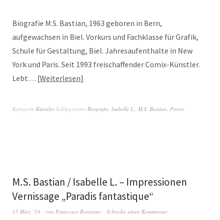
Biografie M.S. Bastian, 1963 geboren in Bern,
aufgewachsen in Biel. Vorkurs und Fachklasse für Grafik,
Schule für Gestaltung, Biel. Jahresaufenthalte in New
York und Paris. Seit 1993 freischaffender Comix-Künstler.
Lebt…
Weiterlesen
Kategorie
Künstler
Schlagwörter
Biografie
,
Isabelle L.
,
M.S. Bastian
,
Presse
M.S. Bastian / Isabelle L. – Impressionen
Vernissage „Paradis fantastique“
15 März ’14
von
Francesco Bonanno
Schreibe einen Kommentar