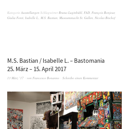
Kategorie
Ausstellungen
Schlagwörter
Brutus Luginbühl
,
FAD
,
François Bonjour
,
Giulia Fonti
,
Isabelle L.
,
M.S. Bastian
,
Museumsnacht St. Gallen
,
Nicolas Bischof
M.S. Bastian / Isabelle L. – Bastomania
25. März – 15. April 2017
13 März ’17
von
Francesco Bonanno
Schreibe einen Kommentar