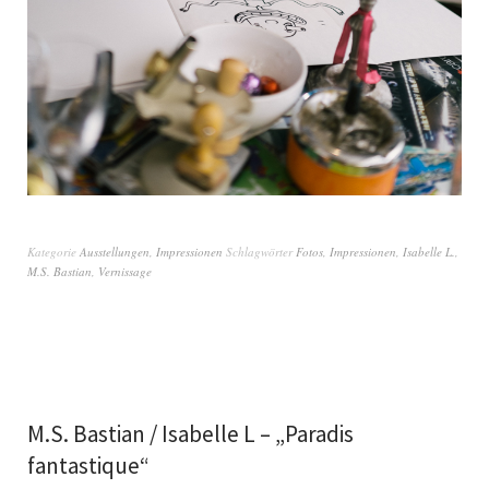
Kategorie
Ausstellungen
,
Impressionen
Schlagwörter
Fotos
,
Impressionen
,
Isabelle L.
,
M.S. Bastian
,
Vernissage
M.S. Bastian / Isabelle L – „Paradis
fantastique“