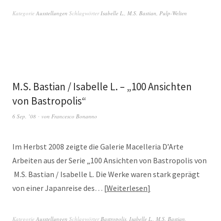
Kategorie
Ausstellungen
Schlagwörter
Isabelle L.
,
M.S. Bastian
,
Pulp-Welten
M.S. Bastian / Isabelle L. – „100 Ansichten
von Bastropolis“
6 Sep. ’08
von
Francesco Bonanno
Im Herbst 2008 zeigte die Galerie Macelleria D’Arte
Arbeiten aus der Serie „100 Ansichten von Bastropolis von
M.S. Bastian / Isabelle L. Die Werke waren stark geprägt
von einer Japanreise des…
Weiterlesen
Kategorie
Ausstellungen
Schlagwörter
Bastropolis
,
Isabelle L.
,
M.S. Bastian
,