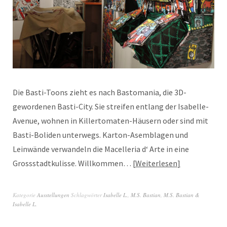
Die Basti-Toons zieht es nach Bastomania, die 3D-
gewordenen Basti-City. Sie streifen entlang der Isabelle-
Avenue, wohnen in Killertomaten-Häusern oder sind mit
Basti-Boliden unterwegs. Karton-Asemblagen und
Leinwände verwandeln die Macelleria d‘ Arte in eine
Grossstadtkulisse. Willkommen…
Weiterlesen
Kategorie
Ausstellungen
Schlagwörter
Isabelle L.
,
M.S. Bastian
,
M.S. Bastian &
Isabelle L.