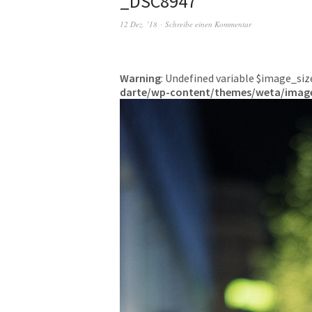
_DSC8947
12 Dez. ’18
Schreibe einen Kommentar
Warning
: Undefined variable $image_siz
darte/wp-content/themes/weta/imag