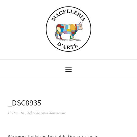
_DSC8935
12 Dez. ’18
Schreibe einen Kommentar
Warning
: Undefined variable $image_size in