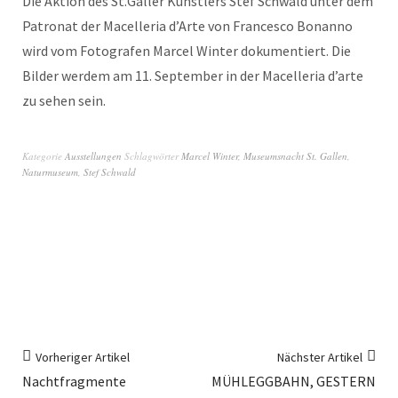
Die Aktion des St.Galler Künstlers Stef Schwald unter dem
Patronat der Macelleria d’Arte von Francesco Bonanno
wird vom Fotografen Marcel Winter dokumentiert. Die
Bilder werdem am 11. September in der Macelleria d’arte
zu sehen sein.
Kategorie
Ausstellungen
Schlagwörter
Marcel Winter
,
Museumsnacht St. Gallen
,
Naturmuseum
,
Stef Schwald
Vorheriger Artikel
Nächster Artikel
Nachtfragmente
MÜHLEGGBAHN, GESTERN