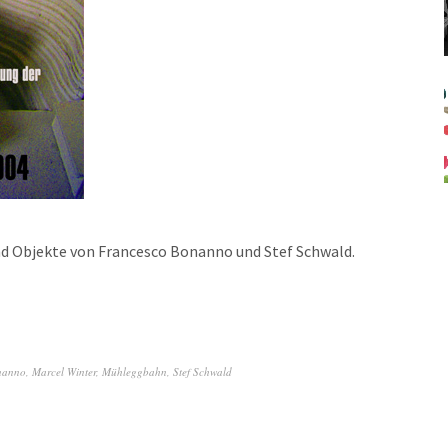
und Objekte von Francesco Bonanno und Stef Schwald.
nanno
,
Marcel Winter
,
Mühleggbahn
,
Stef Schwald