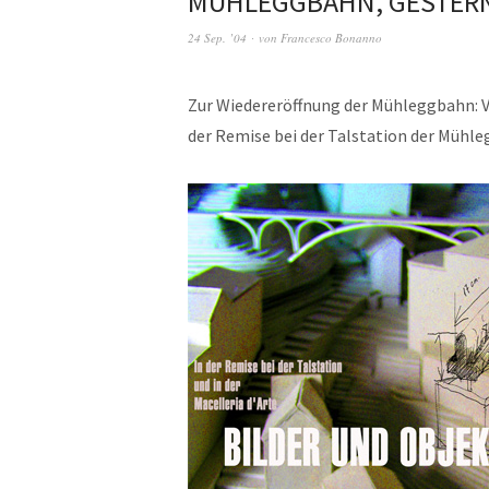
MÜHLEGGBAHN, GESTER
24 Sep. ’04
von
Francesco Bonanno
Zur Wiedereröffnung der Mühleggbahn: V
der Remise bei der Talstation der Mühl