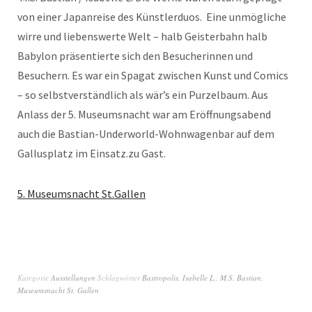
von einer Japanreise des Künstlerduos. Eine unmögliche
wirre und liebenswerte Welt – halb Geisterbahn halb
Babylon präsentierte sich den Besucherinnen und
Besuchern. Es war ein Spagat zwischen Kunst und Comics
– so selbstverständlich als wär’s ein Purzelbaum. Aus
Anlass der 5. Museumsnacht war am Eröffnungsabend
auch die Bastian-Underworld-Wohnwagenbar auf dem
Gallusplatz im Einsatz.zu Gast.
5. Museumsnacht St.Gallen
Kategorie
Ausstellungen
Schlagwörter
Bastropolis
,
Isabelle L.
,
M.S. Bastian
,
Museumsnacht St. Gallen