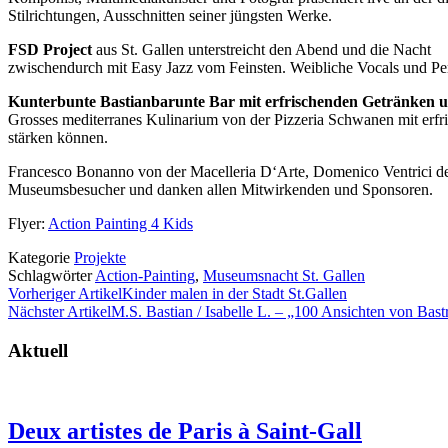
Stilrichtungen, Ausschnitten seiner jüngsten Werke.
FSD Project
aus St. Gallen unterstreicht den Abend und die Nacht
zwischendurch mit Easy Jazz vom Feinsten. Weibliche Vocals und P
Kunterbunte Bastianbarunte Bar mit erfrischenden Getränken u
Grosses mediterranes Kulinarium von der Pizzeria Schwanen mit erfr
stärken können.
Francesco Bonanno von der Macelleria D‘Arte, Domenico Ventrici de
Museumsbesucher und danken allen Mitwirkenden und Sponsoren.
Flyer:
Action Painting 4 Kids
Kategorie
Projekte
Schlagwörter
Action-Painting
,
Museumsnacht St. Gallen
Vorheriger Artikel
Kinder malen in der Stadt St.Gallen
Nächster Artikel
M.S. Bastian / Isabelle L. – „100 Ansichten von Bast
Aktuell
Deux artistes de Paris à Saint-Gall