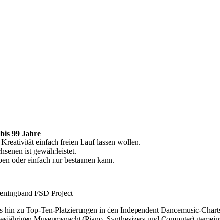
bis 99 Jahre
 Kreativität einfach freien Lauf lassen wollen.
senen ist gewährleistet.
en oder einfach nur bestaunen kann.
steningband FSD Project
bis hin zu Top-Ten-Platzierungen in den Independent Dancemusic-Chart
 diesjährigen Museumsnacht (Piano, Synthesizers und Computer) gemein