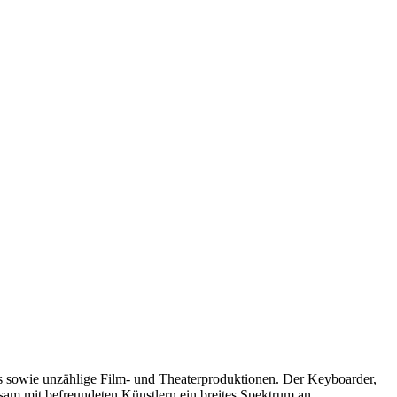
s sowie unzählige Film- und Theaterproduktionen. Der Keyboarder,
sam mit befreundeten Künstlern ein breites Spektrum an