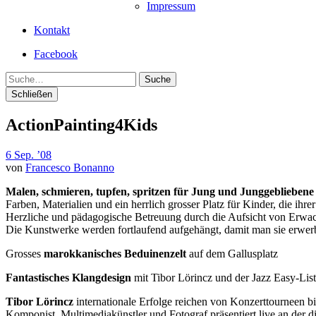
Impressum
Kontakt
Facebook
Suche
Schließen
ActionPainting4Kids
6 Sep. ’08
von
Francesco Bonanno
Malen, schmieren, tupfen, spritzen für Jung und Junggebliebene 
Farben, Materialien und ein herrlich grosser Platz für Kinder, die ihrer
Herzliche und pädagogische Betreuung durch die Aufsicht von Erwach
Die Kunstwerke werden fortlaufend aufgehängt, damit man sie erwerb
Grosses
marokkanisches Beduinenzelt
auf dem Gallusplatz
Fantastisches Klangdesign
mit Tibor Lörincz und der Jazz Easy-Li
Tibor Lörincz
internationale Erfolge reichen von Konzerttourneen 
Komponist, Multimediakünstler und Fotograf präsentiert live an der