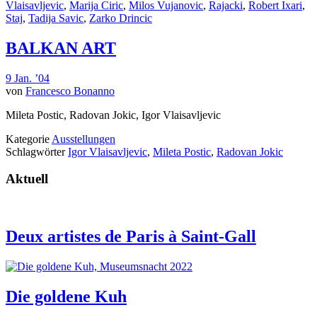
Vlaisavljevic
,
Marija Ciric
,
Milos Vujanovic
,
Rajacki
,
Robert Ixari
,
Staj
,
Tadija Savic
,
Zarko Drincic
BALKAN ART
9 Jan. ’04
von
Francesco Bonanno
Mileta Postic, Radovan Jokic, Igor Vlaisavljevic
Kategorie
Ausstellungen
Schlagwörter
Igor Vlaisavljevic
,
Mileta Postic
,
Radovan Jokic
Aktuell
Deux artistes de Paris à Saint-Gall
Die goldene Kuh