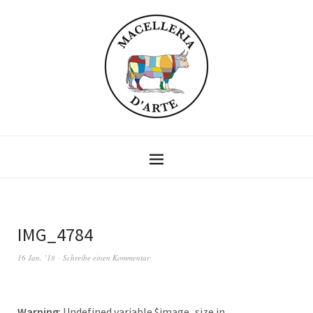
IMG_4784
16 Jan. ’18
Schreibe einen Kommentar
Warning
: Undefined variable $image_size in