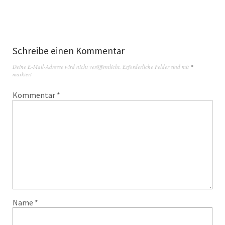
Schreibe einen Kommentar
Deine E-Mail-Adresse wird nicht veröffentlicht.
Erforderliche Felder sind mit
*
markiert
Kommentar
*
Name
*