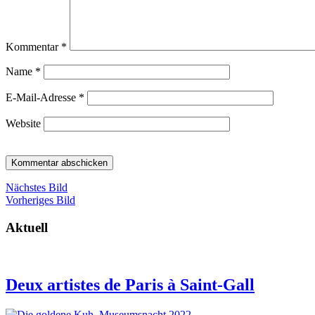
Kommentar
*
Name
*
E-Mail-Adresse
*
Website
Nächstes Bild
Vorheriges Bild
Aktuell
Deux artistes de Paris à Saint-Gall