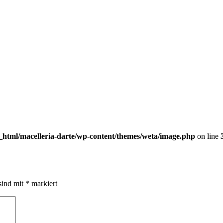
c_html/macelleria-darte/wp-content/themes/weta/image.php
on line
sind mit
*
markiert