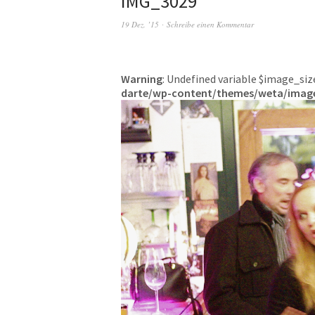
IMG_3029
19 Dez. ’15
Schreibe einen Kommentar
Warning
: Undefined variable $image_siz
darte/wp-content/themes/weta/imag