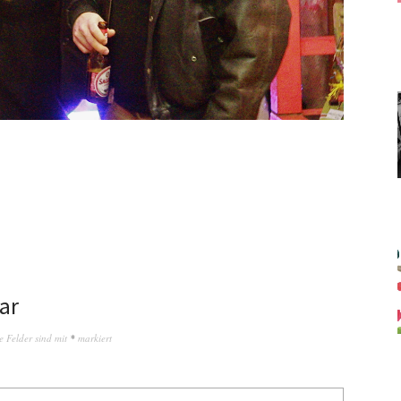
ar
e Felder sind mit
*
markiert