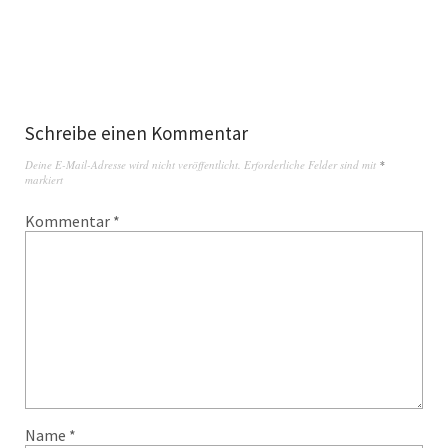
Schreibe einen Kommentar
Deine E-Mail-Adresse wird nicht veröffentlicht.
Erforderliche Felder sind mit
*
markiert
Kommentar
*
Name
*