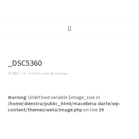
_DSC5360
15 März ’14
Schreibe einen Kommentar
Warning
: Undefined variable $image_size in
/home/dienstra/public_html/macelleria-darte/wp-
content/themes/weta/image.php
on line
39