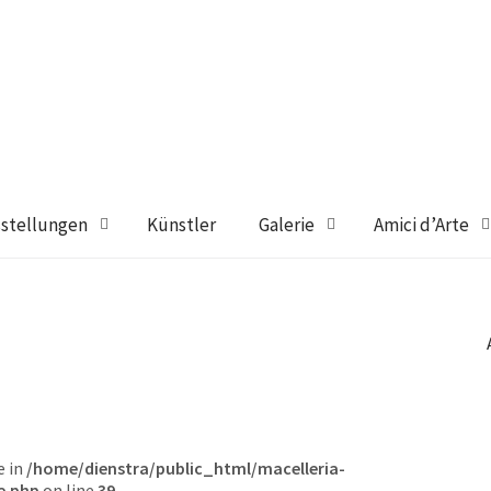
stellungen
Künstler
Galerie
Amici d’Arte
e in
/home/dienstra/public_html/macelleria-
e.php
on line
39