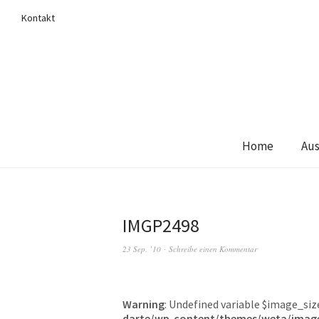
Kontakt
Home
Aus
IMGP2498
23 Sep. ’10
Schreibe einen Kommentar
Warning
: Undefined variable $image_siz
darte/wp-content/themes/weta/imag