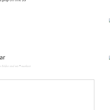
ar
e Felder sind mit
*
markiert