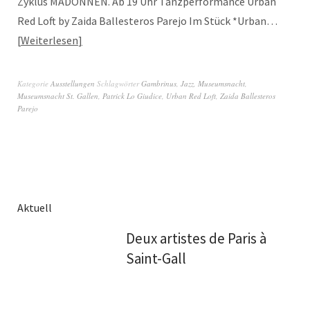
Zyklus MADONNEN. Ab 19 Uhr Tanzperformance Urban
Red Loft by Zaida Ballesteros Parejo Im Stück *Urban…
Weiterlesen
Kategorie
Ausstellungen
Schlagwörter
Gambrinus
,
Jazz
,
Museumsnacht
,
Museumsnacht St. Gallen
,
Patrick Lo Giudice
,
Urban Red Loft
,
Zaida Ballesteros
Parejo
Aktuell
Deux artistes de Paris à
Saint-Gall