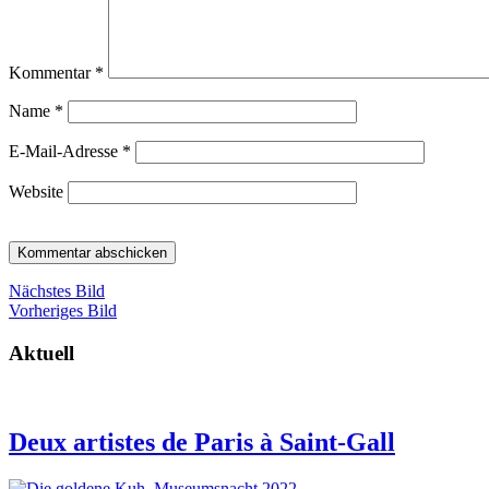
Kommentar
*
Name
*
E-Mail-Adresse
*
Website
Nächstes Bild
Vorheriges Bild
Aktuell
Deux artistes de Paris à Saint-Gall