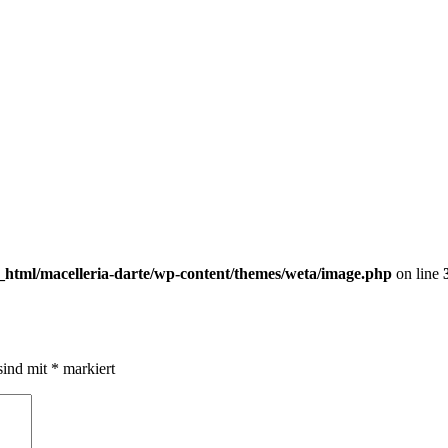
c_html/macelleria-darte/wp-content/themes/weta/image.php
on line
sind mit
*
markiert