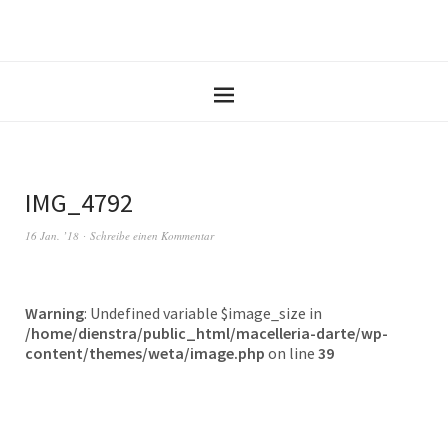
IMG_4792
16 Jan. ’18
Schreibe einen Kommentar
Warning
: Undefined variable $image_size in
/home/dienstra/public_html/macelleria-darte/wp-
content/themes/weta/image.php
on line
39