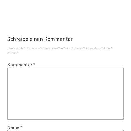
Schreibe einen Kommentar
Deine E-Mail-Adresse wird nicht veröffentlicht.
Erforderliche Felder sind mit
*
markiert
Kommentar
*
Name
*