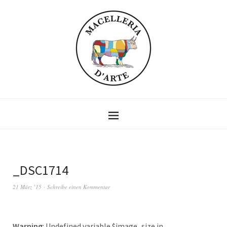
_DSC1714
21 März ’15
Schreibe einen Kommentar
Warning
: Undefined variable $image_size in