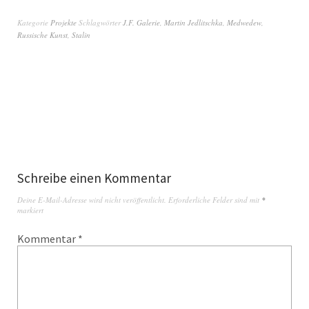
Kategorie
Projekte
Schlagwörter
J.F. Galerie
,
Martin Jedlitschka
,
Medwedew
,
Russische Kunst
,
Stalin
Schreibe einen Kommentar
Deine E-Mail-Adresse wird nicht veröffentlicht.
Erforderliche Felder sind mit
*
markiert
Kommentar
*