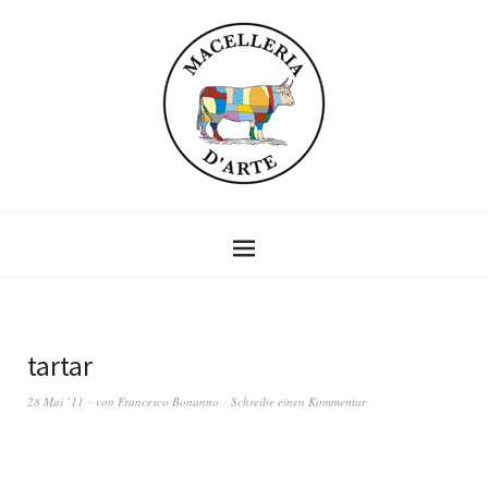
tartar
28 Mai ’11
von
Francesco Bonanno
Schreibe einen Kommentar