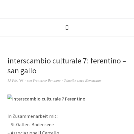
interscambio culturale 7: ferentino –
san gallo
15 Feb. ’08
von
Francesco Bonanno
Schreibe einen Kommentar
In Zusammenarbeit mit :
– St.Gallen-Bodenseee
– Associazione Il Cartello