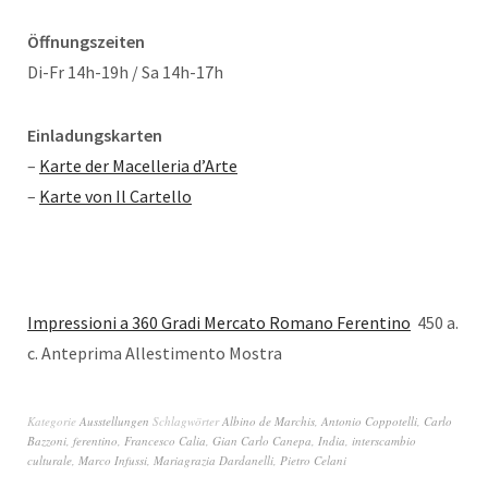
Öffnungszeiten
Di-Fr 14h-19h / Sa 14h-17h
Einladungskarten
–
Karte der Macelleria d’Arte
–
Karte von Il Cartello
Impressioni a 360 Gradi Mercato Romano Ferentino
450 a.
c. Anteprima Allestimento Mostra
Kategorie
Ausstellungen
Schlagwörter
Albino de Marchis
,
Antonio Coppotelli
,
Carlo
Bazzoni
,
ferentino
,
Francesco Calia
,
Gian Carlo Canepa
,
India
,
interscambio
culturale
,
Marco Infussi
,
Mariagrazia Dardanelli
,
Pietro Celani