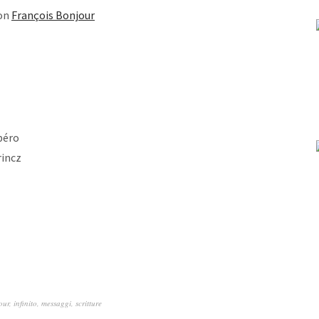
von
François Bonjour
péro
rincz
our
,
infinito
,
messaggi
,
scritture