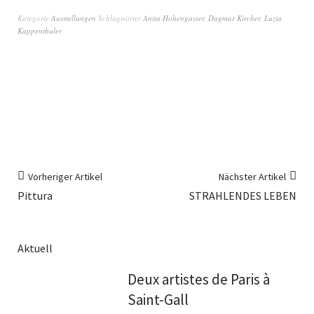
Kategorie
Ausstellungen
Schlagwörter
Anita Hohengasser
,
Dagmar Kircher
,
Luzia
Kappenthuler
Vorheriger Artikel
Nächster Artikel
Pittura
STRAHLENDES LEBEN
Aktuell
Deux artistes de Paris à
Saint-Gall