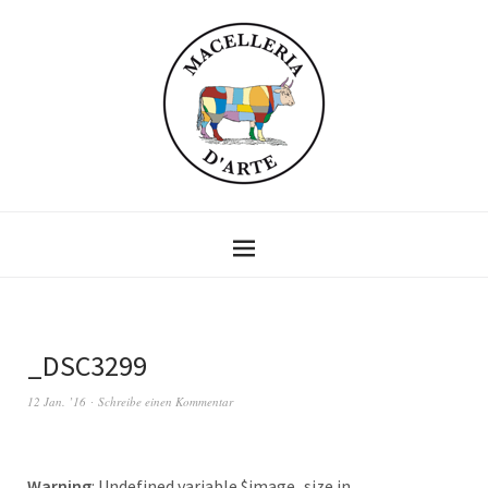
_DSC3299
12 Jan. ’16
Schreibe einen Kommentar
Warning
: Undefined variable $image_size in