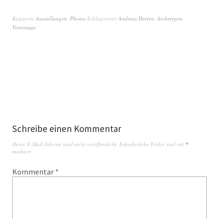
Kategorie
Ausstellungen
,
Photos
Schlagwörter
Andreas Herren
,
Archetypen
,
Vernissage
Schreibe einen Kommentar
Deine E-Mail-Adresse wird nicht veröffentlicht.
Erforderliche Felder sind mit
*
markiert
Kommentar
*