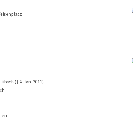
feisenplatz
bsch († 4. Jan. 2011)
sch
llen