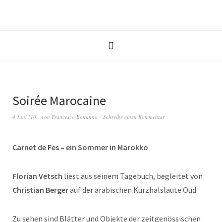
Soirée Marocaine
4 Juni ’10
von
Francesco Bonanno
Schreibe einen Kommentar
Carnet de Fes – ein Sommer in Marokko
Florian Vetsch
liest aus seinem Tagebuch, begleitet von
Christian Berger
auf der arabischen Kurzhalslaute Oud.
Zu sehen sind Blätter und Objekte der zeitgenössischen