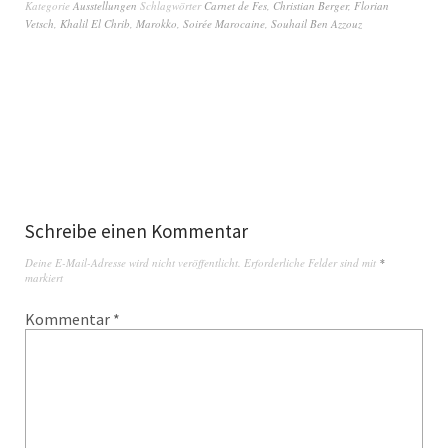
Kategorie
Ausstellungen
Schlagwörter
Carnet de Fes
,
Christian Berger
,
Florian
Vetsch
,
Khalil El Chrib
,
Marokko
,
Soirée Marocaine
,
Souhail Ben Azzouz
Schreibe einen Kommentar
Deine E-Mail-Adresse wird nicht veröffentlicht.
Erforderliche Felder sind mit
*
markiert
Kommentar
*