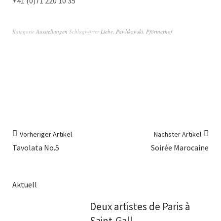
+41 (0)71 220 10 35
Kategorie
Ausstellungen
Schlagwörter
Liebe
,
Pawlikowski
,
Pförtnerhof
Vorheriger Artikel
Nächster Artikel
Tavolata No.5
Soirée Marocaine
Aktuell
Deux artistes de Paris à
Saint-Gall