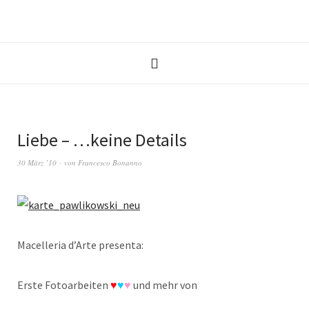
Liebe – …keine Details
30 März ’10
von
Francesco Bonanno
Macelleria d’Arte presenta:
Erste Fotoarbeiten
♥
♥
♥
und mehr von