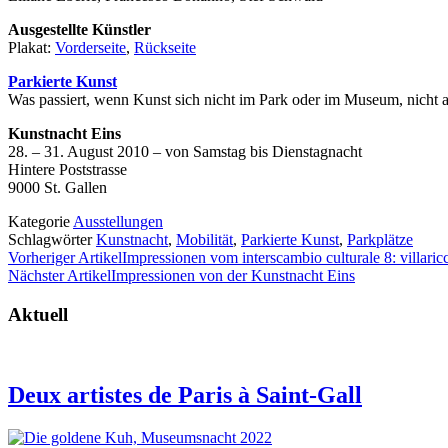
Ausgestellte Künstler
Plakat:
Vorderseite
,
Rückseite
Parkierte Kunst
Was passiert, wenn Kunst sich nicht im Park oder im Museum, nicht am
Kunstnacht Eins
28. – 31. August 2010 – von Samstag bis Dienstagnacht
Hintere Poststrasse
9000 St. Gallen
Kategorie
Ausstellungen
Schlagwörter
Kunstnacht
,
Mobilität
,
Parkierte Kunst
,
Parkplätze
Vorheriger Artikel
Impressionen vom interscambio culturale 8: villaricc
Nächster Artikel
Impressionen von der Kunstnacht Eins
Aktuell
Deux artistes de Paris à Saint-Gall